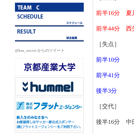
前半16分 夏
前半44分 西
［失点］
@ksu_soccer からのツイート
前半10分
前半41分
後半3分
［交代］
後半16分 