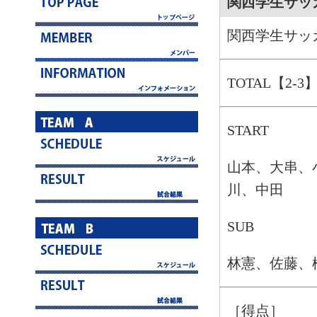
関西学生サッ
関西学生サッ
TOTAL【2-3
START
山本、大串、
川、中田
SUB
林憲、佐藤、
［得点］