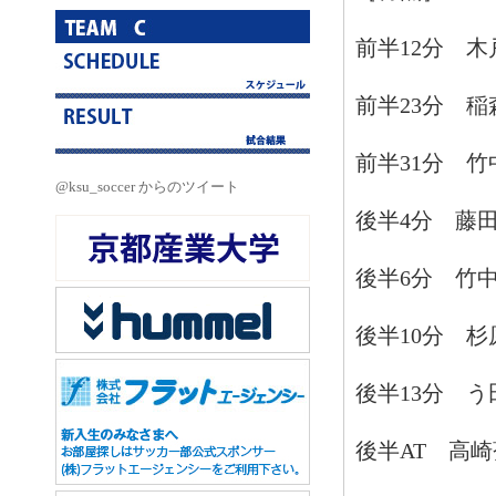
前半12分 
前半23分 稲
前半31分 竹
@ksu_soccer からのツイート
後半4分 藤
後半6分 竹
後半10分 杉
後半13分 う
後半AT 高