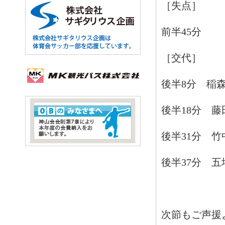
［失点］
前半45分
［交代］
後半8分 稲
後半18分 
後半31分 
後半37分 
次節もご声援