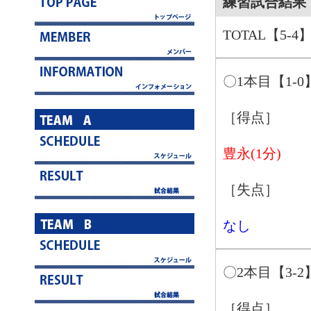
練習試合結果 8
TOTAL【5-4
〇1本目【1-0
［得点］
豊永(1分)
［失点］
なし
〇2本目【3-2
［得点］