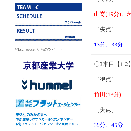
山嵜(19分)、岩
［失点］
13分、33分
@ksu_soccer からのツイート
〇3本目【1-2
［得点］
竹田(13分)
［失点］
39分、45分