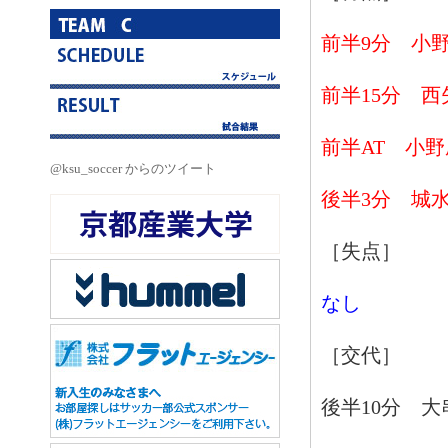
前半9
分 小野
前半15分 西
前半AT 小野
@ksu_soccer からのツイート
後半3分 城水
［失点］
なし
［交代］
後半10分 