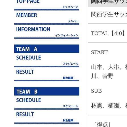
関西学生サッ
関西学生サッ
TOTAL【4-0
START
山本、大串、
川、菅野
SUB
林憲、楠瀬、
［得点］