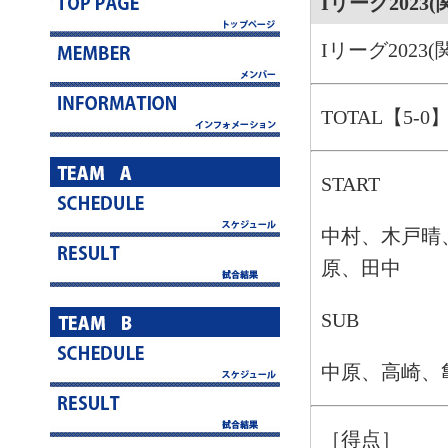
Iリーグ202
Iリーグ202
TOTAL【5-0
START
中村、木戸晴
原、田中
SUB
中原、高崎、
［得点］