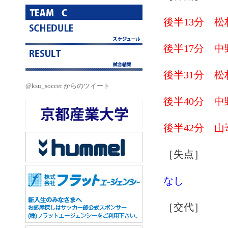
後半13
分 松
後半17分 中
後半31分 松
@ksu_soccer からのツイート
後半40分 中
後半42分 山
［失点］
なし
［交代］