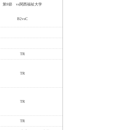
第9節 vs関西福祉大学
B2vsC
TR
TR
TR
TR