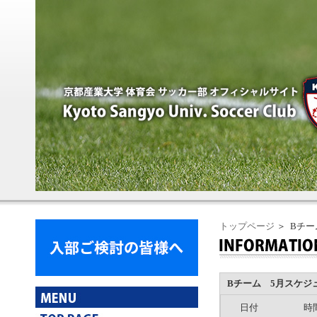
トップページ
＞ Bチ
Bチーム 5月スケジ
日付
時