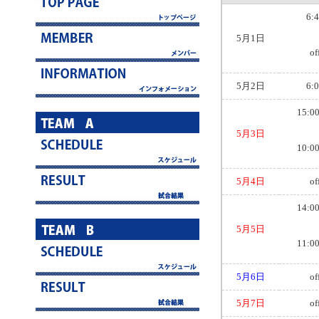
6:
5月1日
of
5月2日
6:
15:0
5月3日
10:0
5月4日
of
14:0
5月5日
11:0
5月6日
of
5月7日
of