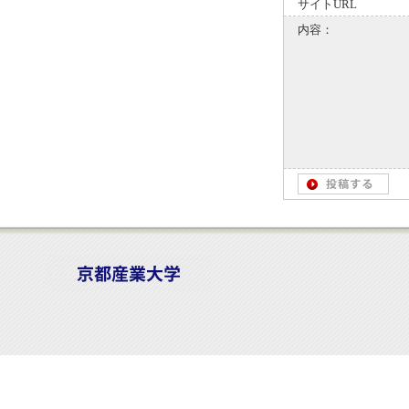
サイトURL
内容：