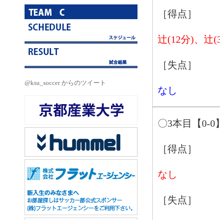
［得点］
辻(12分)、辻(
［失点］
@ksu_soccer からのツイート
なし
〇3本目【0-0
［得点］
なし
［失点］