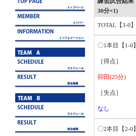
練習試合結果 4
30分×1)
TOTAL【3-0
〇1本目【1-0
［得点］
卯田(25分)
［失点］
なし
〇2本目【2-0