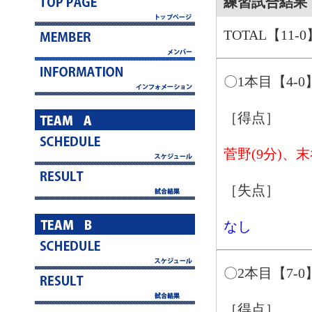
練習試合結果 3
TOTAL【11-0
〇1本目【4-0
［得点］
菅野(9分)、末
［失点］
なし
〇2本目【7-0
［得点］