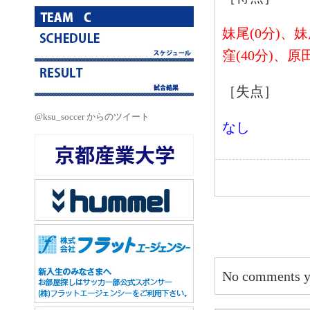
妹尾(0分)、妹
窪(
40分)、原田
［失点］
@ksu_soccer からのツイート
なし
No comments y