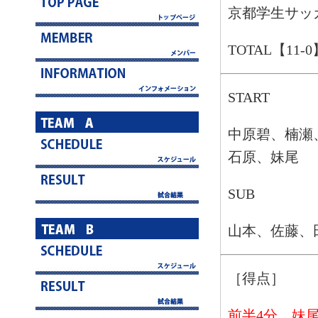
京都学生サッ
TOTAL【11-0
START
中原碧、楠瀬
石原、妹尾
SUB
山本、佐藤、
［得点］
前半4分 妹