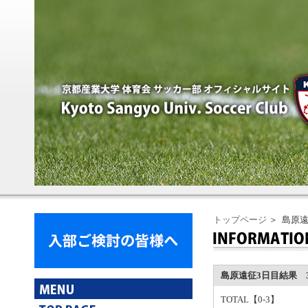
トップページ
＞ 島原遠
島原遠征3日目結果 3
TOTAL【0-3】