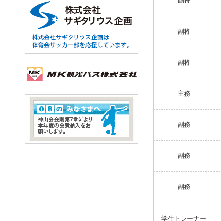
副将
副将
副将
主務
副務
副務
副務
学生トレーナー