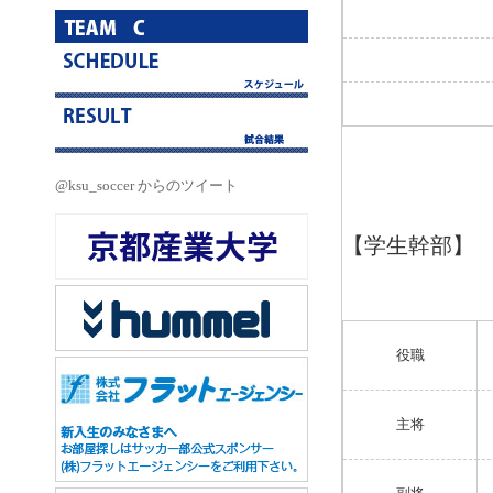
@ksu_soccer からのツイート
【学生幹部】
役職
主将