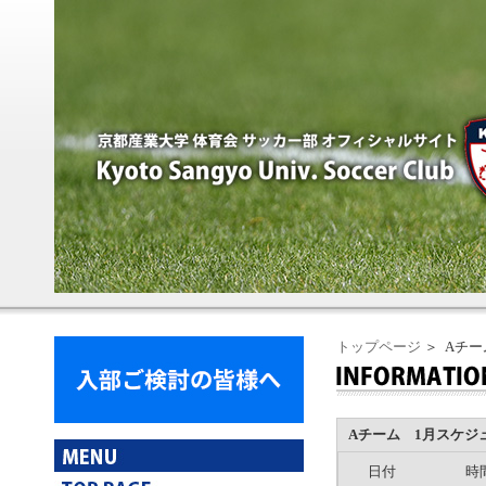
トップページ
＞ Aチ
Aチーム 1月スケジ
日付
時