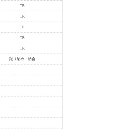
TR
TR
TR
TR
TR
蹴り納め・納会