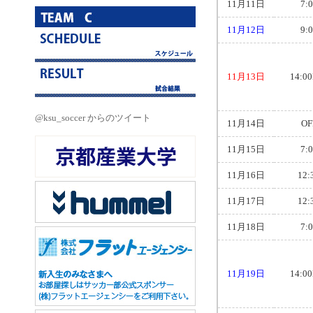
11月11日
7:
11月12日
9:
11月13日
14:0
@ksu_soccer からのツイート
11月14日
OF
11月15日
7:
11月16日
12:
11月17日
12:
11月18日
7:
11月19日
14:0