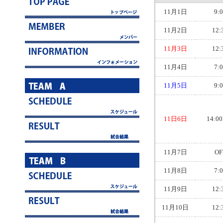
11月1日
9:
11月2日
12:
11月3日
12:
11月4日
7:
11月5日
9:
11日6日
14:0
11月7日
OF
11月8日
7:
11月9日
12:
11月10日
12: