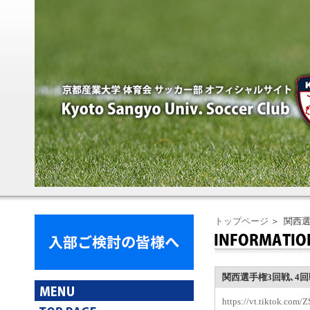
トップページ
＞ 関西選
関西選手権3回戦､4
https://vt.tiktok.co