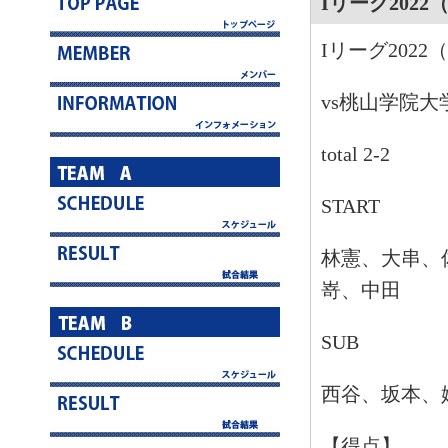
Iリーグ202
Iリーグ202
vs桃山学院大
total 2-2
START
林憲、大串、
嵜、中田
SUB
西谷、坂本、
【得点】