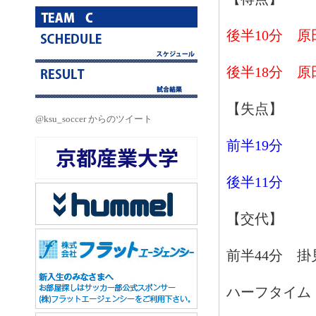
後半10分 原
後半18分 原
【失点】
@ksu_soccer からのツイート
前半19分
後半11分
【交代】
前半44分 
ハーフタイム