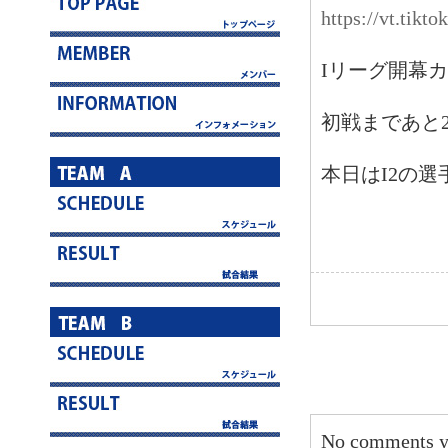
https://vt.tik
Iリーグ開幕
初戦まであと
本日はI2の
No comments y