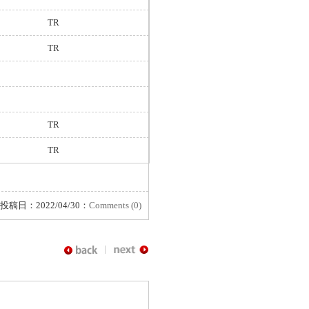
TR
TR
TR
TR
投稿日：2022/04/30：
Comments (0)