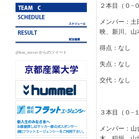
２本目（０−
メンバー：土
映、新川、山
得点：なし
@ksu_soccer からのツイート
失点：なし
交代：なし
３本目（０−
メンバー：山
木、稲垣、山