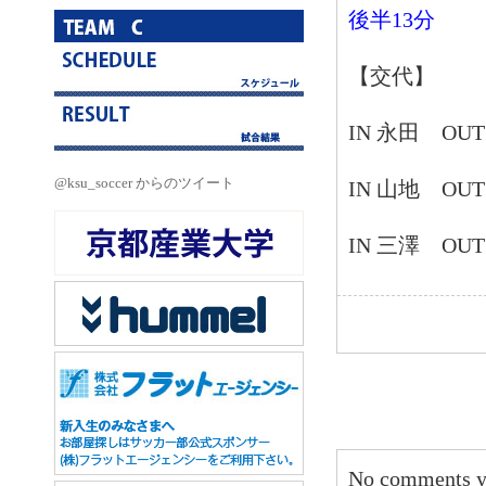
後半
13
分
【交代】
IN
永田
OU
@ksu_soccer からのツイート
IN
山地
OU
IN
三澤
OU
No comments y