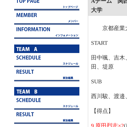
Aチーム 関
大学
京都産業
START
田中颯、吉木
田、堤原
SUB
西川駿、渡邉
【得点】
9.
原田烈志
×2
(