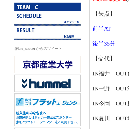
【失点】
前半AT
後半35分
@ksu_soccer からのツイート
【交代】
IN
福井
OUT
IN
中野
OUT
IN
今岡
OUT
IN
夏川
OUT