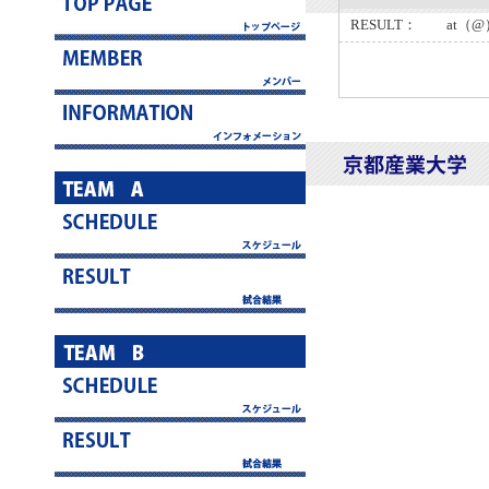
RESULT： at（@