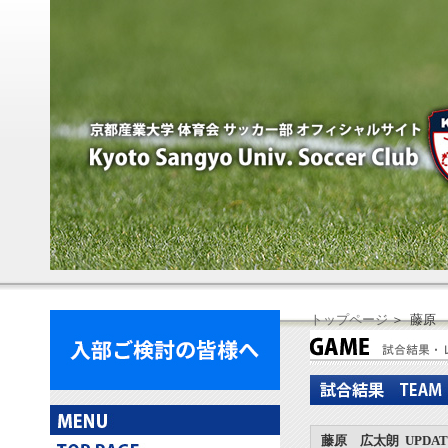
トップページ
＞ 藤原
藤原 広太朗 UPDATE：