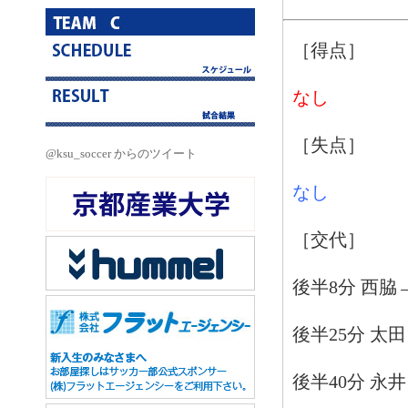
［得点］
なし
［失点］
@ksu_soccer からのツイート
なし
［交代］
後半8分 西脇
後半25分 太
後半40分 永