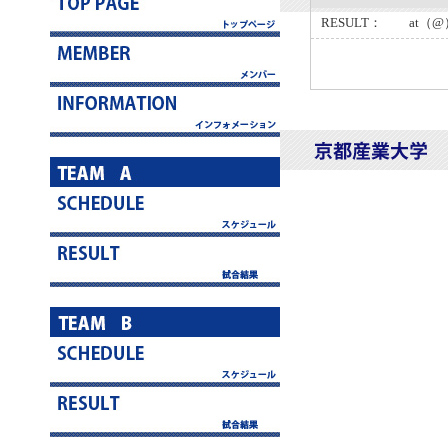
RESULT： at（@