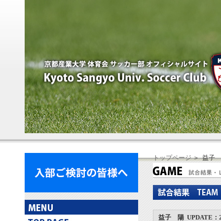
トップページ
＞ 益子
益子 陽 UPDATE：202