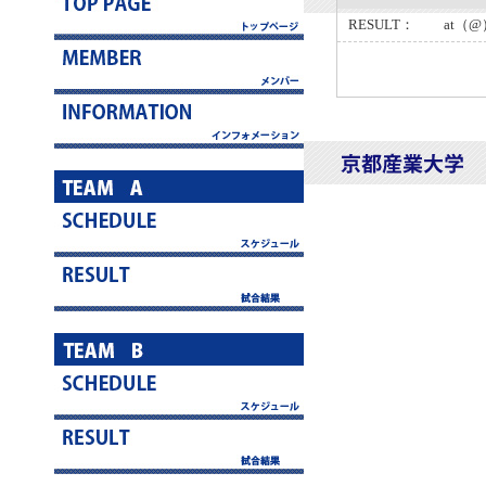
RESULT： at（@