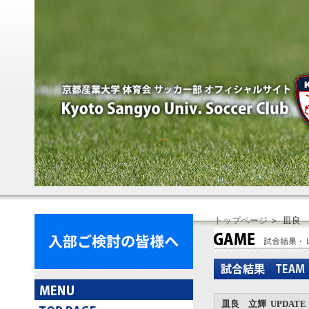
トップページ
＞ 皿良
皿良 立輝 UPDATE：2