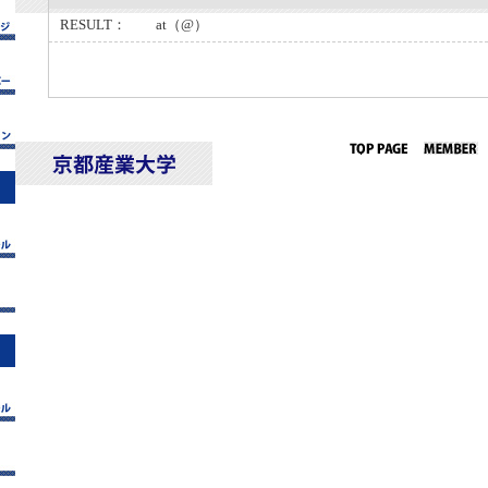
RESULT： at（@）