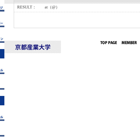
RESULT： at（@）